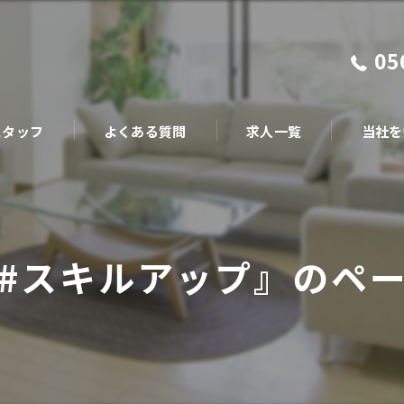
05
スタッフ
よくある質問
求人一覧
当社を
施工管理
現場作業
#スキルアップ』のペ
転職
福利厚生
中途採用