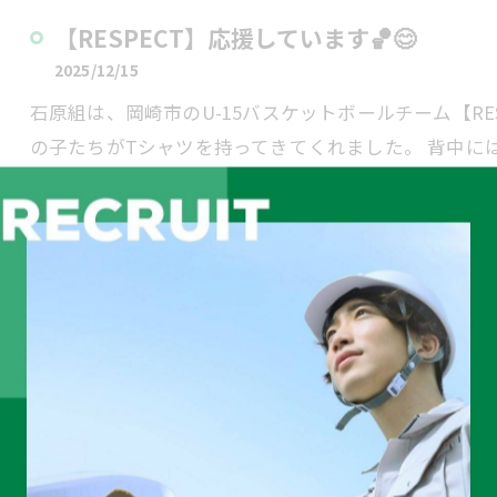
【RESPECT】応援しています🏀😊
2025/12/15
石原組は、岡崎市のU-15バスケットボールチーム【RE
の子たちがTシャツを持ってきてくれました。 背中に
たら嬉しいで…
表彰されました✨
2025/12/09
先日、令和７年度幸田町福祉大会で、(株)石原組は表