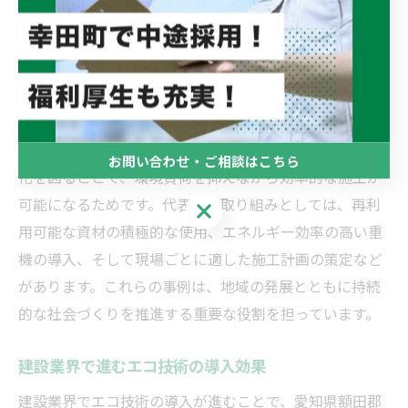
の基盤づくりに直結しています。
持続可能な建設手法の現場活用事例
持続可能な建設手法は、具体的な現場での活用事例から
その有効性が証明されています。理由として、地域の特
性や資源を最大限に活かし、廃棄物削減や省エネルギー
お問い合わせ・ご相談はこちら
化を図ることで、環境負荷を抑えながら効率的な施工が
可能になるためです。代表的な取り組みとしては、再利
お問い合わせ・ご相談はこちら
用可能な資材の積極的な使用、エネルギー効率の高い重
機の導入、そして現場ごとに適した施工計画の策定など
があります。これらの事例は、地域の発展とともに持続
的な社会づくりを推進する重要な役割を担っています。
建設業界で進むエコ技術の導入効果
建設業界でエコ技術の導入が進むことで、愛知県額田郡