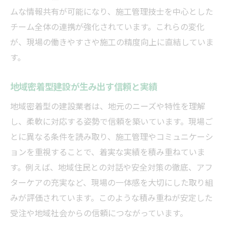
未来志向の建設が目指す社会とは
ムな情報共有が可能になり、施工管理技士を中心とした
建設業界における最新動向と地域活性化
チーム全体の連携が強化されています。これらの変化
建設業界の最新動向を地域活性化に活用
が、現場の働きやすさや施工の精度向上に直結していま
イノベーションが変える地域の建設事業
す。
最新建設技術が地方創生に果たす役割
地域密着型建設が生み出す信頼と実績
地域企業が挑む建設業界の新しい波
建設業界の動向がもたらす地域の変化
地域密着型の建設業者は、地元のニーズや特性を理解
し、柔軟に対応する姿勢で信頼を築いています。現場ご
新技術導入がもたらす快適な暮らしの秘密
とに異なる条件を読み取り、施工管理やコミュニケーシ
建設新技術が快適な暮らしを実現する理由
ョンを重視することで、着実な実績を積み重ねていま
暮らしを支える建設イノベーションの力
す。例えば、地域住民との対話や安全対策の徹底、アフ
新技術導入で変わる住環境の現場事例
ターケアの充実など、現場の一体感を大切にした取り組
建設業界が描く未来の暮らしとは
みが評価されています。このような積み重ねが安定した
技術革新による地域住民へのメリット
受注や地域社会からの信頼につながっています。