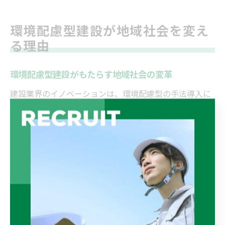
環境配慮型建設が地域社会を変え
る理由
環境配慮型建設がもたらす地域社会の変革
建設業界のイノベーションは、環境配慮型の手法導入に
よって愛知県額田郡幸田町や岡崎市の地域社会に大きな
変革をもたらしています。なぜなら、従来の建設手法で
は地域環境への配慮が十分でなかった一方、最新の建設
技術や省資源化の取り組みが進むことで、持続可能なま
ちづくりが実現しつつあるためです。例えば、現場ごと
の条件に応じて再生資材を活用する事例や、騒音・振動
を抑えた工法の導入などが挙げられます。こうした実践
は、地域住民の生活環境の向上と、信頼される建設業界