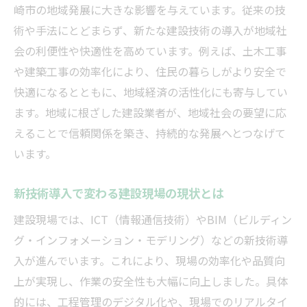
幸田町の建設現場で見られる最新手法
崎市の地域発展に大きな影響を与えています。従来の技
建設業界イノベーションが描く未来
術や手法にとどまらず、新たな建設技術の導入が地域社
会の利便性や快適性を高めています。例えば、土木工事
イノベーションが支える岡崎市の建設現場
や建築工事の効率化により、住民の暮らしがより安全で
建設イノベーションが岡崎市で進化中
快適になるとともに、地域経済の活性化にも寄与してい
デジタル化による建設現場の効率化実例
ます。地域に根ざした建設業者が、地域社会の要望に応
建設業界の新しい働き方とは何か
えることで信頼関係を築き、持続的な発展へとつなげて
安心・安全な建設現場の実現に向けて
います。
地域社会と連携した建設の取り組み
新技術導入で変わる建設現場の現状とは
環境配慮型建設が地域社会を変える理由
環境配慮型建設がもたらす地域社会の変革
建設現場では、ICT（情報通信技術）やBIM（ビルディン
持続可能な建設手法の現場活用事例
グ・インフォメーション・モデリング）などの新技術導
入が進んでいます。これにより、現場の効率化や品質向
建設業界で進むエコ技術の導入効果
上が実現し、作業の安全性も大幅に向上しました。具体
地域社会のための建設イノベーション
的には、工程管理のデジタル化や、現場でのリアルタイ