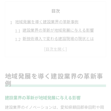
目次
地域発展を導く建設業界の革新事例
建設業界の革新が地域発展に与える影響
新技術導入で変わる建設現場の現状とは
地域密着型建設が生み出す信頼と実績
建設業界のイノベーション事例を深掘り解
説
持続可能な建設がもたらす地域の未来像
地域発展を導く建設業界の革新事
建設技術の進化が生む幸田町の未来像
例
建設技術進化が幸田町の発展に貢献
先進建設技術が地域インフラを刷新
建設業界の革新が地域発展に与える影響
建設の新しい技術導入事例を紹介
建設業界のイノベーションは、愛知県額田郡幸田町や岡