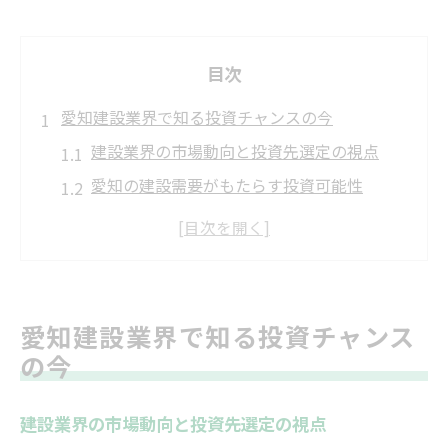
目次
愛知建設業界で知る投資チャンスの今
建設業界の市場動向と投資先選定の視点
愛知の建設需要がもたらす投資可能性
地域密着型建設企業が選ばれる理由
建設分野の新たな成長領域を探る意義
建設投資におけるリスクと安定性比較
成長性が光る建設分野の注目企業分析
愛知建設業界で知る投資チャンス
建設業界で成長著しい企業の特徴分析
の今
企業の経営戦略が投資判断に与える影響
建設業界の市場動向と投資先選定の視点
建設分野で注目される事業内容とは何か