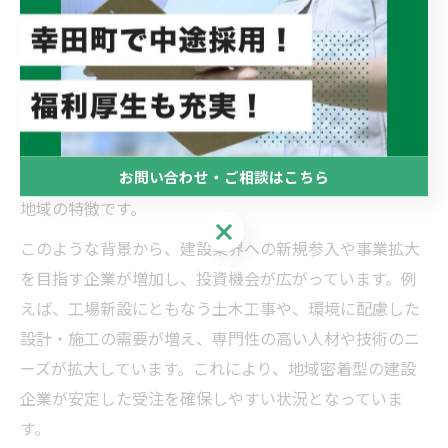
幸田町・稲沢市で進む建設需要の変化
愛知県額田郡幸田町や稲沢市では、近年の地域経済の発
展や人口動態の変化を背景に、建設需要が多様化してい
ます。住宅や公共インフラの新設・改修に加え、工場や
物流拠点の建設が進み、地元産業の基盤強化が図られて
お問い合わせ・ご相談はこちら
います。特に自動車や製造業関連の需要が高い点がこの
地域の特徴です。
お問い合わせ・ご相談はこちら
このような背景から、建設業界への新規参入や事業拡大
を目指す企業が増加し、投資機会が広がっています。例
えば、工場新設にともなう土木工事や、環境に配慮した
設計・施工の需要が増え、専門性の高い人材や技術のニ
ーズが拡大しています。これにより、地域密着型の建設
企業が安定した受注を確保しやすい状況となっていま
す。