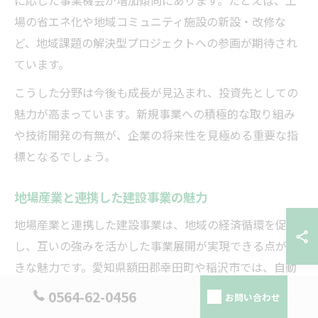
に応じた事業機会が増加傾向にあります。たとえば、工
場の省エネ化や地域コミュニティ施設の新設・改修な
ど、地域課題の解決型プロジェクトへの参画が期待され
ています。
こうした分野は今後も成長が見込まれ、投資先としての
魅力が高まっています。新規事業への積極的な取り組み
や技術開発の有無が、企業の将来性を見極める重要な指
標となるでしょう。
地場産業と連携した建設事業の魅力
地場産業と連携した建設事業は、地域の経済循環を促進
し、互いの強みを活かした事業展開が実現できる点が大
きな魅力です。愛知県額田郡幸田町や稲沢市では、自動
車部品や製造業を中心とした産業集積があり、これらと
0564-62-0456
お問い合わせ
連携した建設需要が安定しています。