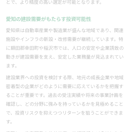
建設投資の成功に必要な視点と行動
とで、より精度の高い選定が可能となります。
地域密着型ビジネスの新たな可能性発見
愛知の建設需要がもたらす投資可能性
建設業界における地域密着型企業の強み
愛知県は自動車産業や製造業が盛んな地域であり、関連
ビジネス展開に有利な建設ネットワーク活
施設やインフラの新設・改修需要が継続しています。特
用術
に額田郡幸田町や稲沢市では、人口の安定や企業誘致の
建設分野で生まれる新たなビジネスチャン
動きが建設需要を支え、安定した業務量が見込まれてい
ス
ます。
地場産業と連携した建設事業の魅力
建設業界への投資を検討する際、地元の成長企業や地域
地域密着型建設ビジネスの成長戦略
密着型の企業がどのように需要に応えているかを把握す
事業拡大に適した建設企業の選び方
ることが重要です。過去の受注実績や将来の事業計画を
建設事業拡大を目指す企業の選定基準
確認し、どの分野に強みを持っているかを見極めること
成長志向の建設企業が重視すべき要素
で、投資リスクを抑えつつリターンを狙うことができま
事業拡大に必要な建設会社の経営体制
す。
建設分野でパートナー選定が重要な理由