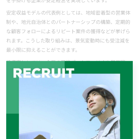
を手掛ける企業が安定経営を実現しています。
安定収益モデルの代表例としては、地域密着型の営業体
制や、地元自治体とのパートナーシップの構築、定期的
な顧客フォローによるリピート案件の獲得などが挙げら
れます。こうした取り組みは、景気変動時にも受注減を
最小限に抑えることができます。
投資家としては、企業の受注ポートフォリオや営業戦
略、長期契約の有無などを確認し、安定したキャッシュ
フローを生み出せる体制が整っているかを見極めること
が、リスク低減と安定収益の鍵となります。
将来性を秘めた幸田町稲沢市の建
設投資