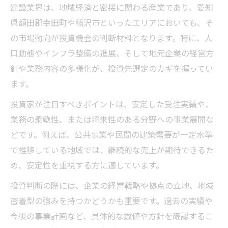
成長性を見抜く建設企業選定ポイント
建設業界は、地域経済と密接に関わる産業であり、愛知
建設業界における安定収益モデルの探求
県額田郡幸田町や稲沢市といったエリアにおいても、そ
の市場動向が投資機会の判断材料となります。特に、人
将来性を秘めた幸田町稲沢市の建設投資
口動態やインフラ整備の進展、そして地元企業の経営方
幸田町・稲沢市で進む建設需要の変化
針や業務内容の多様化が、投資先選定のカギを握ってい
地域経済を支える建設の役割と投資妙味
ます。
地元建設企業の成長可能性を徹底解説
投資家が注目すべきポイントは、安定した受注実績や、
将来性を見据えた建設投資の着眼点
業務の柔軟性、または将来性のある分野への事業展開な
建設活性化による地域社会への波及効果
どです。例えば、公共事業や民間の建築需要が一定水準
建設業界の投資機会を見逃さない方法
で推移している地域では、継続的な売上が期待できるた
建設業界で投資機会を発掘するコツ
め、安定性を重視する方に適しています。
建設分野の最新トレンドを押さえる重要性
投資判断の際には、企業の経営戦略や拠点の立地、地域
投資判断に役立つ建設関連情報の集め方
密着型の強みを持つかどうかも重要です。過去の実績や
建設業界のリスク回避策と投資戦略
今後の事業計画など、具体的な数値や方針を確認するこ