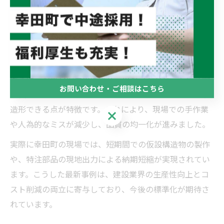
愛知県額田郡幸田町や名古屋市北区でも最新の施工事例
が登場しています。従来の型枠工法に比べ、3Dプリンタ
ーを活用することで部材の精密な造形が可能となり、現
場での作業効率が格段に向上しています。
例えば、複雑な形状の外構パーツやコンクリート構造物
お問い合わせ・ご相談はこちら
の製作に3Dプリンターが用いられ、設計データから直接
造形できる点が特徴です。これにより、現場での手作業
お問い合わせ・ご相談はこちら
や人為的なミスが減少し、品質の均一化が進みました。
実際に幸田町の現場では、短期間での仮設構造物の製作
や、特注部品の現地出力による納期短縮が実現されてい
ます。こうした最新事例は、建設業界の生産性向上とコ
スト削減の両立に寄与しており、今後の標準化が期待さ
れています。