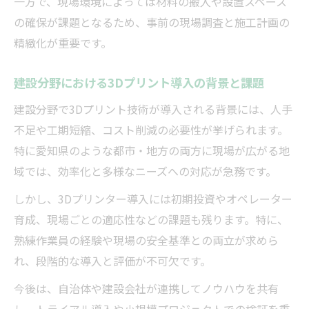
一方で、現場環境によっては材料の搬入や設置スペース
建設技術者が語る3Dプリントの実践効果
の確保が課題となるため、事前の現場調査と施工計画の
建設施工を支える3D技術の現場活用ポイン
精緻化が重要です。
ト
建設現場で求められる3D技術の実用性とは
建設分野における3Dプリント導入の背景と課題
建設分野で3Dプリント技術が導入される背景には、人手
不足や工期短縮、コスト削減の必要性が挙げられます。
特に愛知県のような都市・地方の両方に現場が広がる地
域では、効率化と多様なニーズへの対応が急務です。
しかし、3Dプリンター導入には初期投資やオペレーター
育成、現場ごとの適応性などの課題も残ります。特に、
熟練作業員の経験や現場の安全基準との両立が求めら
れ、段階的な導入と評価が不可欠です。
今後は、自治体や建設会社が連携してノウハウを共有