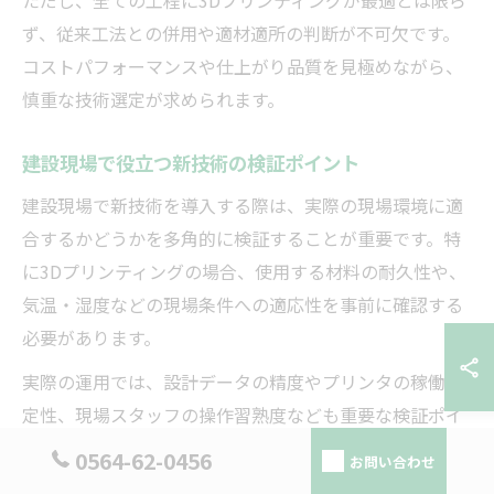
ただし、全ての工程に3Dプリンティングが最適とは限ら
ず、従来工法との併用や適材適所の判断が不可欠です。
コストパフォーマンスや仕上がり品質を見極めながら、
慎重な技術選定が求められます。
建設現場で役立つ新技術の検証ポイント
建設現場で新技術を導入する際は、実際の現場環境に適
合するかどうかを多角的に検証することが重要です。特
に3Dプリンティングの場合、使用する材料の耐久性や、
気温・湿度などの現場条件への適応性を事前に確認する
必要があります。
実際の運用では、設計データの精度やプリンタの稼働安
定性、現場スタッフの操作習熟度なども重要な検証ポイ
ントとなります。例えば、幸田町の現場では、短期間の
0564-62-0456
お問い合わせ
トレーニングで基本操作を習得できる仕組みを導入し、