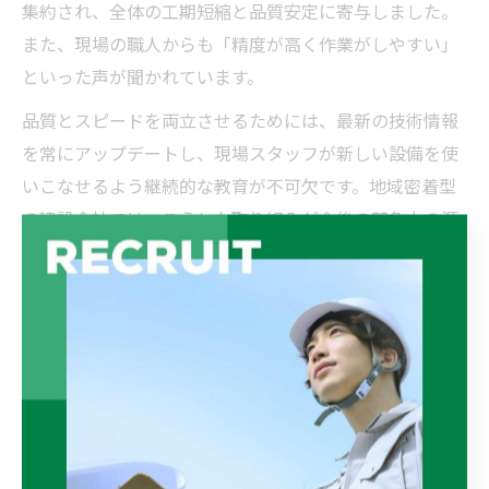
集約され、全体の工期短縮と品質安定に寄与しました。
また、現場の職人からも「精度が高く作業がしやすい」
といった声が聞かれています。
品質とスピードを両立させるためには、最新の技術情報
を常にアップデートし、現場スタッフが新しい設備を使
いこなせるよう継続的な教育が不可欠です。地域密着型
の建設会社では、こうした取り組みが今後の競争力の源
泉となるでしょう。
愛知県発の建設3Dプリント最新事
例を知る
建設現場で実施された3Dプリント最新事例紹介
建設現場において3Dプリンティング技術の導入が進み、