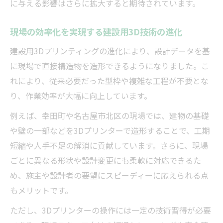
建設技術革新を支える実証的な3D事例に迫
に与える影響はさらに拡大すると期待されています。
る
現場の効率化を実現する建設用3D技術の進化
建設現場で話題の3Dプリント実用例を深掘
り
建設用3Dプリンティングの進化により、設計データを基
建設分野の現場革新に貢献する新事例が注
に現場で直接構造物を造形できるようになりました。こ
目
れにより、従来必要だった型枠や複雑な工程が不要とな
り、作業効率が大幅に向上しています。
障壁を突破する建設分野のデジタル変革
建設現場で直面するデジタル化の課題と対
例えば、幸田町や名古屋市北区の現場では、建物の基礎
応
や壁の一部などを3Dプリンターで造形することで、工期
建設分野に浸透するICTと3Dプリントの連
短縮や人手不足の解消に貢献しています。さらに、現場
携
ごとに異なる形状や設計変更にも柔軟に対応できるた
め、施主や設計者の要望にスピーディーに応えられる点
建設現場の変革を加速するデジタル技術戦
もメリットです。
略
建設業界が挑むデジタル変革の壁を乗り越
ただし、3Dプリンターの操作には一定の技術習得が必要