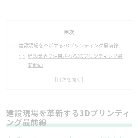
目次
建設現場を革新する3Dプリンティング最前線
建設業界で注目される3Dプリンティング最
新動向
現場の効率化を実現する建設用3D技術の進
化
建設現場で活躍する革新的な3Dプリンター
事例
建設現場を革新する3Dプリンティ
建設分野における3Dプリント導入の背景と
ング最前線
課題
建設現場の未来を変える新技術の特徴とは