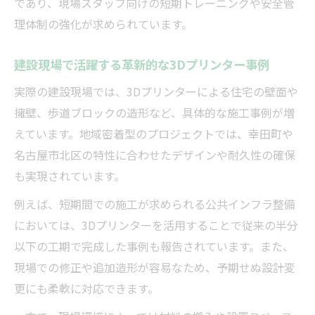
える
であり、現場スタッフ向けの短期トレーニングや安全管
理体制の強化が求められています。
建設現場で注目されるデジタル導入事例
現場効率向上へ導く新技術の実証結果
建設現場で活躍する革新的な3Dプリンター事例
建設現場で実感した3Dプリント導入の成果
実際の建設現場では、3Dプリンターによる住宅の壁面や
建設工程の効率化に寄与する新技術実証事
擁壁、歩道ブロックの造形など、具体的な施工事例が増
例
えています。地域密着型のプロジェクトでは、幸田町や
建設業界で認められる3D活用の効果検証
名古屋市北区の特性に合わせたデザインや耐久性の確保
建設現場で役立つ新技術の検証ポイント
も実現されています。
建設業の現場力を高める新技術の実力とは
例えば、短期間での施工が求められる公共インフラ整備
施工現場で活躍する3Dプリント技術の真価
においては、3Dプリンターを活用することで従来の半分
建設現場で評価される3Dプリント技術の強
以下の工期で完成した事例も報告されています。また、
み
現場での修正や追加造形が容易なため、予期せぬ設計変
建設実務に生かせる3Dプリンティングの具
更にも柔軟に対応できます。
体例