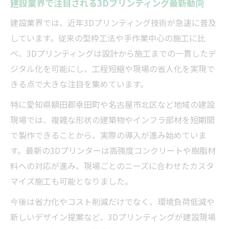
建設業界で注目される3Dプリンティング最新動向
3Dプリンター活用が建設効率に与える影響
建設業界では、近年3Dプリンティング技術が急速に普及
建設工程短縮に寄与する3Dプリンティング
しています。従来の型枠工法や手作業中心の施工に比
の利点
べ、3Dプリンティングは設計から施工までの一貫したデ
建設作業効率を高める3D活用の具体的効果
ジタル化を可能にし、工程短縮や現場の省人化を実現で
建設現場の省力化を支える3Dプリント技術
きる点で大きな注目を集めています。
建設費用削減を実現する3Dプリンターの活
特に愛知県額田郡幸田町や名古屋市北区など地域の建設
用法
現場では、複雑な形状の建築物やインフラ部材を短期間
建設現場で求められるスピードと品質向上
で製作できることから、実際の導入が進み始めていま
策
す。最新の3Dプリンターは高強度コンクリートや樹脂材
愛知県発の建設3Dプリント最新事例を知る
料への対応が進み、現場ごとのニーズに合わせたカスタ
建設現場で実施された3Dプリント最新事例
マイズ施工も可能となりました。
紹介
今後は省力化やコスト削減だけでなく、環境負荷低減や
建設業界をリードする愛知県の3D活用動向
新しいデザイン提案など、3Dプリンティングが建設現場