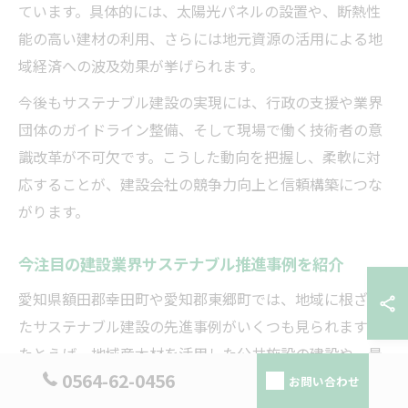
ています。具体的には、太陽光パネルの設置や、断熱性
能の高い建材の利用、さらには地元資源の活用による地
域経済への波及効果が挙げられます。
今後もサステナブル建設の実現には、行政の支援や業界
団体のガイドライン整備、そして現場で働く技術者の意
識改革が不可欠です。こうした動向を把握し、柔軟に対
応することが、建設会社の競争力向上と信頼構築につな
がります。
今注目の建設業界サステナブル推進事例を紹介
愛知県額田郡幸田町や愛知郡東郷町では、地域に根ざし
たサステナブル建設の先進事例がいくつも見られます。
たとえば、地域産木材を活用した公共施設の建設や、最
0564-62-0456
新省エネ設備を取り入れた集合住宅の開発が進められて
お問い合わせ