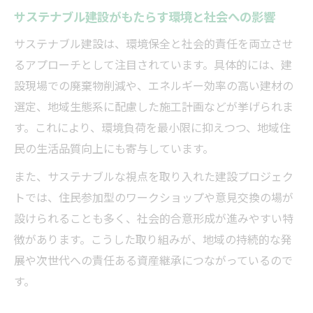
サステナブル建設がもたらす環境と社会への影響
実際に行われた建設プロジェクトのサステ
ナビリティ
サステナブル建設は、環境保全と社会的責任を両立させ
建設現場で実現したサステナブルな取り組
るアプローチとして注目されています。具体的には、建
みの工夫
設現場での廃棄物削減や、エネルギー効率の高い建材の
選定、地域生態系に配慮した施工計画などが挙げられま
建設会社が実践するサステナブル事例の特
す。これにより、環境負荷を最小限に抑えつつ、地域住
徴とは
民の生活品質向上にも寄与しています。
サステナブル建設の現場から得られる学び
と課題
また、サステナブルな視点を取り入れた建設プロジェク
トでは、住民参加型のワークショップや意見交換の場が
未来志向の建設は地域から始まる
設けられることも多く、社会的合意形成が進みやすい特
建設業界が地域と共に歩む未来志向の姿勢
徴があります。こうした取り組みが、地域の持続的な発
地域発のサステナブル建設が示す新たな可
展や次世代への責任ある資産継承につながっているので
能性
す。
建設会社が描く未来像と地域社会の連携強
化