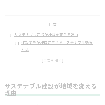
目次
サステナブル建設が地域を変える理由
建設業界が地域に与えるサステナブル効果
とは
サステナブル建設がもたらす環境と社会へ
の影響
建設の視点で地域社会の未来を考える意義
地元密着型建設がサステナブル推進の鍵と
サステナブル建設が地域を変える
なる理由
理由
サステナブル建設への転換が期待される背
景