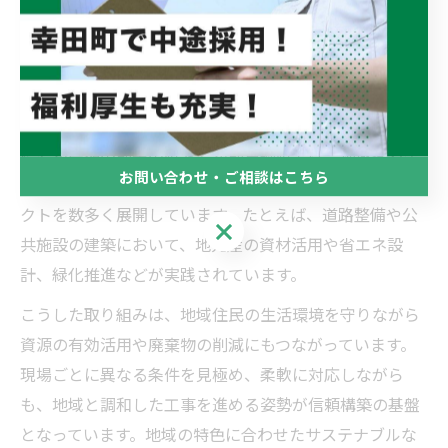
建設業界が手掛けるサステナブル実例の紹介
建設業界では、環境への負荷を抑えながらも地域社会に
貢献するサステナブルな取り組みが加速しています。特
に愛知県額田郡幸田町や愛知郡東郷町では、地域密着型
お問い合わせ・ご相談はこちら
の建設会社が独自の工夫を凝らし、持続可能なプロジェ
クトを数多く展開しています。たとえば、道路整備や公
お問い合わせ・ご相談はこちら
共施設の建築において、地元産の資材活用や省エネ設
計、緑化推進などが実践されています。
こうした取り組みは、地域住民の生活環境を守りながら
資源の有効活用や廃棄物の削減にもつながっています。
現場ごとに異なる条件を見極め、柔軟に対応しながら
も、地域と調和した工事を進める姿勢が信頼構築の基盤
となっています。地域の特色に合わせたサステナブルな