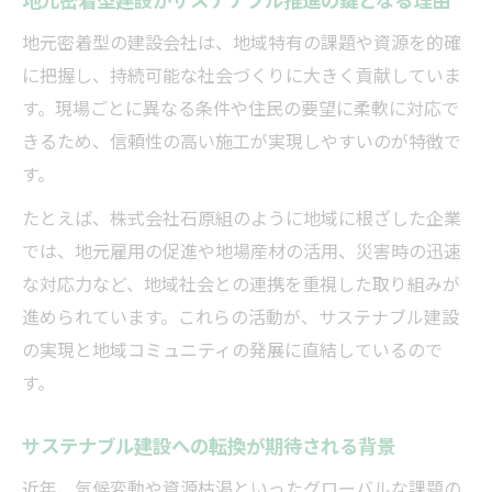
今注目の建設業界サステナブル推進事例を
紹介
地元密着型の建設会社は、地域特有の課題や資源を的確
選ばれる建設会社のサステナ実践法
に把握し、持続可能な社会づくりに大きく貢献していま
す。現場ごとに異なる条件や住民の要望に柔軟に対応で
建設会社が実践するサステナブルな取り組
きるため、信頼性の高い施工が実現しやすいのが特徴で
みとは
す。
信頼される建設会社のサステナ実践ポイン
ト解説
たとえば、株式会社石原組のように地域に根ざした企業
建設業界で選ばれる理由は持続可能性にあ
では、地元雇用の促進や地場産材の活用、災害時の迅速
り
な対応力など、地域社会との連携を重視した取り組みが
進められています。これらの活動が、サステナブル建設
サステナブル建設を実践する企業の共通点
の実現と地域コミュニティの発展に直結しているので
を探る
す。
建設会社選びで注目すべきサステナ実践法
まとめ
サステナブル建設への転換が期待される背景
近年、気候変動や資源枯渇といったグローバルな課題の