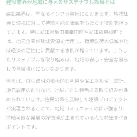
建設業界が地域に与えるサステナブル効果とは
愛知県で進む建設業界の新たな挑戦
建設業界は、単なるインフラ整備にとどまらず、地域社
愛知県建設業界のサステナブル挑戦事例を
会と環境に対して持続可能な価値をもたらす役割を担っ
解説
ています。特に愛知県額田郡幸田町や愛知郡東郷町で
建設分野で広がる愛知県の新たな取り組み
は、地元企業が地域資源を活用し、環境負荷の低減や地
の動向
域経済の活性化に貢献する事例が増えています。こうし
愛知県の建設業界が描く未来像と課題解決
たサステナブルな取り組みは、地域の安心・安全な暮ら
策
しの基盤強化にもつながります。
建設業界における愛知県発サステナブルイ
例えば、再生資材の積極的な利用や省エネルギー設計、
ノベーション
地元雇用の創出など、地域ごとに特色ある取り組みが進
愛知県で加速する建設の持続可能な技術革
められています。住民の声を反映した建設プロジェクト
新とは
が実現されることで、地域コミュニティの絆が強まり、
サステイナブルな建設の実例を知る
持続可能な発展の好循環が生まれている点も特筆すべき
建設業界が手掛けるサステナブル実例の紹
ポイントです。
介