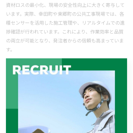
資材ロスの最小化、現場の安全性向上に大きく寄与して
います。実際、幸田町や東郷町の公共工事現場では、各
種センサーを活用した施工管理や、リアルタイムでの進
捗確認が行われています。これにより、作業効率と品質
の両立が可能となり、発注者からの信頼も高まっていま
す。
ただし、技術導入に際しては、現場スタッフのITリテラ
シー向上や、システム障害時の対応体制構築が不可欠で
す。導入前には十分な教育やトライアル運用を行い、現
場の声を反映したカスタマイズを進めることが、技術革
新を定着させるポイントとなります。
サステイナブルな建設の実例を知
る