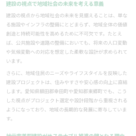
建設の視点で地域社会の未来を考える意義
建設分野における地域密着型の未来戦略を
建設の視点から地域社会の未来を見据えることは、単な
考える
る施設やインフラの整備にとどまらず、地域全体の価値
サステナブル建設がもたらす地域の持続的
創造と持続可能性を高めるために不可欠です。たとえ
発展
ば、公共施設や道路の整備においても、将来の人口変動
建設業界の持続可能な現在地とは
や気候変動への対応を想定した柔軟な設計が求められて
建設業界が進めるサステナビリティの現状
います。
分析
さらに、地域住民のニーズやライフスタイルを反映した
現代の建設会社が直面する課題と対応策を
建設プロジェクトは、住みやすさや安心感の向上に直結
解説
します。愛知県額田郡幸田町や愛知郡東郷町でも、こう
サステナブル建設の普及度と業界全体の動
した視点がプロジェクト選定や設計段階から重視される
き
ようになっており、地域の長期的な発展に寄与していま
建設業界の持続可能性向上に向けた最新動
す。
向
地元密着型建設がサステナブル推進の鍵となる理由